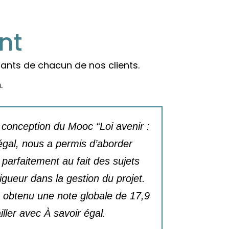
nt
ants de chacun de nos clients.
.
a conception du Mooc “Loi avenir :
Nous avo
égal, nous a permis d’aborder
certifié 
parfaitement au fait des sujets
boards de
gueur dans la gestion du projet.
très comp
à obtenu une note globale de 17,9
Leur aisa
ller avec À savoir égal.
ressou