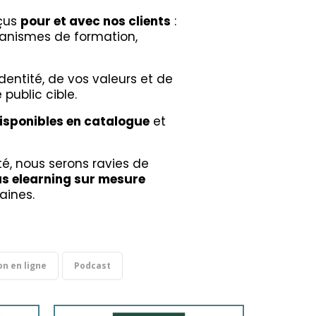
nçus
pour et avec nos clients
:
rganismes de formation,
entité, de vos valeurs et de
public cible.
isponibles en catalogue
et
té, nous serons ravies de
s elearning sur mesure
aines.
n en ligne
Podcast