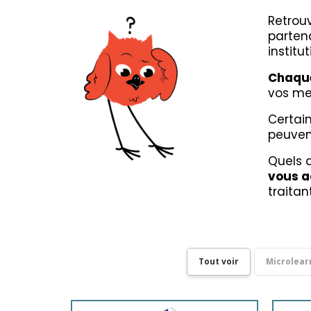
Retrou
partena
institu
Chaque
vos mes
Certain
peuven
Quels q
vous a
traita
Tout voir
Microlear